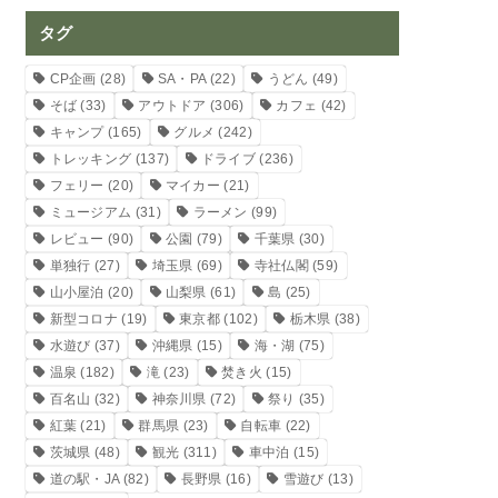
タグ
CP企画
(28)
SA・PA
(22)
うどん
(49)
そば
(33)
アウトドア
(306)
カフェ
(42)
キャンプ
(165)
グルメ
(242)
トレッキング
(137)
ドライブ
(236)
フェリー
(20)
マイカー
(21)
ミュージアム
(31)
ラーメン
(99)
レビュー
(90)
公園
(79)
千葉県
(30)
単独行
(27)
埼玉県
(69)
寺社仏閣
(59)
山小屋泊
(20)
山梨県
(61)
島
(25)
新型コロナ
(19)
東京都
(102)
栃木県
(38)
水遊び
(37)
沖縄県
(15)
海・湖
(75)
温泉
(182)
滝
(23)
焚き火
(15)
百名山
(32)
神奈川県
(72)
祭り
(35)
紅葉
(21)
群馬県
(23)
自転車
(22)
茨城県
(48)
観光
(311)
車中泊
(15)
道の駅・JA
(82)
長野県
(16)
雪遊び
(13)