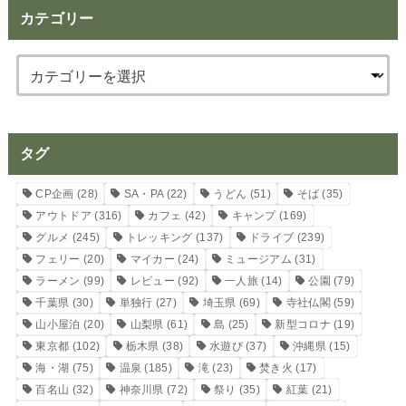
カテゴリー
タグ
CP企画
(28)
SA・PA
(22)
うどん
(51)
そば
(35)
アウトドア
(316)
カフェ
(42)
キャンプ
(169)
グルメ
(245)
トレッキング
(137)
ドライブ
(239)
フェリー
(20)
マイカー
(24)
ミュージアム
(31)
ラーメン
(99)
レビュー
(92)
一人旅
(14)
公園
(79)
千葉県
(30)
単独行
(27)
埼玉県
(69)
寺社仏閣
(59)
山小屋泊
(20)
山梨県
(61)
島
(25)
新型コロナ
(19)
東京都
(102)
栃木県
(38)
水遊び
(37)
沖縄県
(15)
海・湖
(75)
温泉
(185)
滝
(23)
焚き火
(17)
百名山
(32)
神奈川県
(72)
祭り
(35)
紅葉
(21)