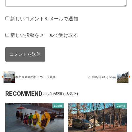
新しいコメントをメールで通知
新しい投稿をメールで受け取る
本州最東端の初日の出 犬吠埼
△ 陣馬山 #1 (855m)
RECOMMEND
Event
Camp