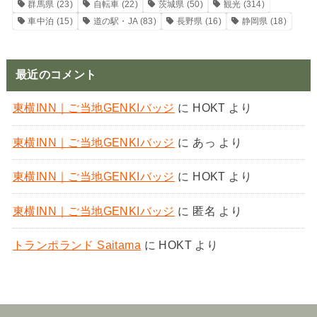
群馬県
(23)
自転車
(22)
茨城県
(50)
観光
(314)
車中泊
(15)
道の駅・JA
(83)
長野県
(16)
静岡県
(18)
最近のコメント
東横INN｜ご当地GENKIバッジ
に
HOKT
より
東横INN｜ご当地GENKIバッジ
に
あっ
より
東横INN｜ご当地GENKIバッジ
に
HOKT
より
東横INN｜ご当地GENKIバッジ
に
匿名
より
トランポランド Saitama
に
HOKT
より