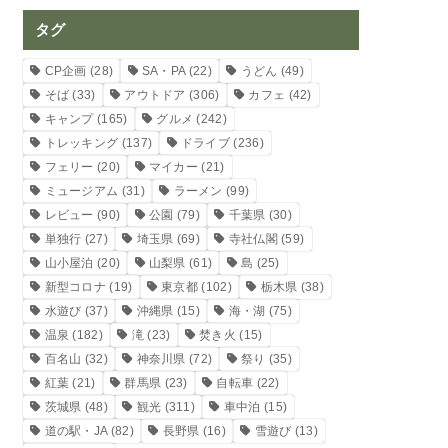
タグ
CP企画
(28)
SA・PA
(22)
うどん
(49)
そば
(33)
アウトドア
(306)
カフェ
(42)
キャンプ
(165)
グルメ
(242)
トレッキング
(137)
ドライブ
(236)
フェリー
(20)
マイカー
(21)
ミュージアム
(31)
ラーメン
(99)
レビュー
(90)
公園
(79)
千葉県
(30)
単独行
(27)
埼玉県
(69)
寺社仏閣
(59)
山小屋泊
(20)
山梨県
(61)
島
(25)
新型コロナ
(19)
東京都
(102)
栃木県
(38)
水遊び
(37)
沖縄県
(15)
海・湖
(75)
温泉
(182)
滝
(23)
焚き火
(15)
百名山
(32)
神奈川県
(72)
祭り
(35)
紅葉
(21)
群馬県
(23)
自転車
(22)
茨城県
(48)
観光
(311)
車中泊
(15)
道の駅・JA
(82)
長野県
(16)
雪遊び
(13)