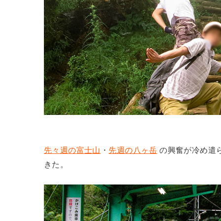
先々週の富士山
・
先週の八ヶ岳
の興奮が冷め遣
きた。