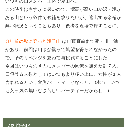
いつもの山メンバー主体で夏山へ。
この時季はさすがに暑いので、標高が高い山か沢・滝が
ある山という条件で候補を絞りたいが、遠出する余裕が
無い状況ということもあり、後者を近場で探すことに。
３年前の秋に登った滝子山
は山頂直前まで滝・川・池
があり、前回は山頂が曇って眺望を得られなかったの
で、そのリベンジを兼ねて再挑戦することにした。
今回はいつもの４人にメンバーの同僚を加えた計７人。
日頃登る人数としてはいつもより多い上に、女性が１人
含まれるという変則パーティーとなった。 (本当、いつ
も女っ気の無いむさ苦しいパーティーだからね…)
JR 笹子駅