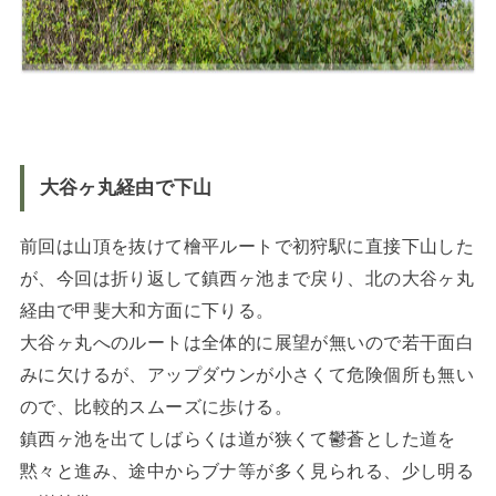
大谷ヶ丸経由で下山
前回は山頂を抜けて檜平ルートで初狩駅に直接下山した
が、今回は折り返して鎮西ヶ池まで戻り、北の大谷ヶ丸
経由で甲斐大和方面に下りる。
大谷ヶ丸へのルートは全体的に展望が無いので若干面白
みに欠けるが、アップダウンが小さくて危険個所も無い
ので、比較的スムーズに歩ける。
鎮西ヶ池を出てしばらくは道が狭くて鬱蒼とした道を
黙々と進み、途中からブナ等が多く見られる、少し明る