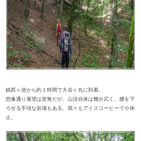
鎮西ヶ池から約１時間で大谷ヶ丸に到着。
想像通り展望は皆無だが、山頂自体は幾分広く、腰を下
ろせる手頃な岩場もある。我々もアイスコーヒーで小休
止。