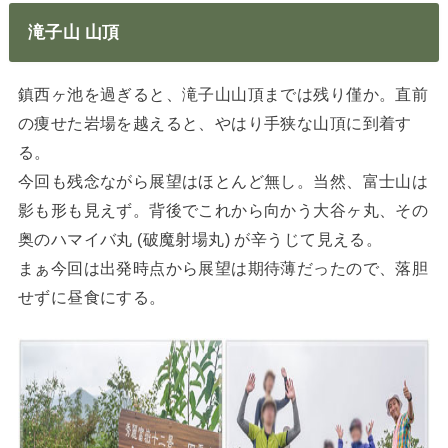
滝子山 山頂
鎮西ヶ池を過ぎると、滝子山山頂までは残り僅か。直前
の痩せた岩場を越えると、やはり手狭な山頂に到着す
る。
今回も残念ながら展望はほとんど無し。当然、富士山は
影も形も見えず。背後でこれから向かう大谷ヶ丸、その
奥のハマイバ丸 (破魔射場丸) が辛うじて見える。
まぁ今回は出発時点から展望は期待薄だったので、落胆
せずに昼食にする。