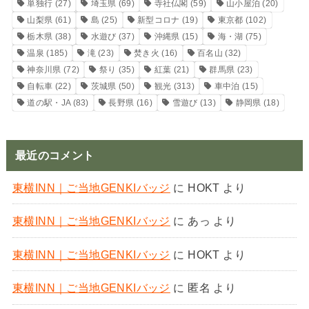
単独行
(27)
埼玉県
(69)
寺社仏閣
(59)
山小屋泊
(20)
山梨県
(61)
島
(25)
新型コロナ
(19)
東京都
(102)
栃木県
(38)
水遊び
(37)
沖縄県
(15)
海・湖
(75)
温泉
(185)
滝
(23)
焚き火
(16)
百名山
(32)
神奈川県
(72)
祭り
(35)
紅葉
(21)
群馬県
(23)
自転車
(22)
茨城県
(50)
観光
(313)
車中泊
(15)
道の駅・JA
(83)
長野県
(16)
雪遊び
(13)
静岡県
(18)
最近のコメント
東横INN｜ご当地GENKIバッジ
に
HOKT
より
東横INN｜ご当地GENKIバッジ
に
あっ
より
東横INN｜ご当地GENKIバッジ
に
HOKT
より
東横INN｜ご当地GENKIバッジ
に
匿名
より