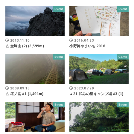
Event
Event
2013.11.10
2016.04.23
△ 金峰山 (2) (2,599m)
小野路やまいち 2016
Event
Camp
2008.09.15
2023.07.29
△ 塔ノ岳 #1 (1,491m)
▲21 和みの里キャンプ場 #3 (1)
Event
Event