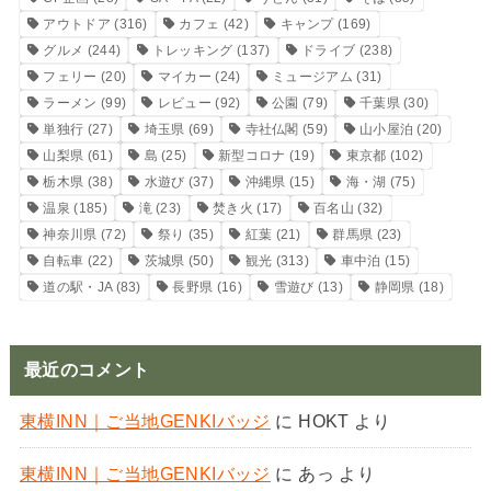
アウトドア
(316)
カフェ
(42)
キャンプ
(169)
グルメ
(244)
トレッキング
(137)
ドライブ
(238)
フェリー
(20)
マイカー
(24)
ミュージアム
(31)
ラーメン
(99)
レビュー
(92)
公園
(79)
千葉県
(30)
単独行
(27)
埼玉県
(69)
寺社仏閣
(59)
山小屋泊
(20)
山梨県
(61)
島
(25)
新型コロナ
(19)
東京都
(102)
栃木県
(38)
水遊び
(37)
沖縄県
(15)
海・湖
(75)
温泉
(185)
滝
(23)
焚き火
(17)
百名山
(32)
神奈川県
(72)
祭り
(35)
紅葉
(21)
群馬県
(23)
自転車
(22)
茨城県
(50)
観光
(313)
車中泊
(15)
道の駅・JA
(83)
長野県
(16)
雪遊び
(13)
静岡県
(18)
最近のコメント
東横INN｜ご当地GENKIバッジ
に
HOKT
より
東横INN｜ご当地GENKIバッジ
に
あっ
より