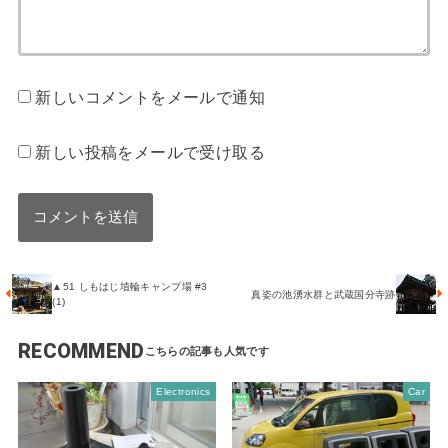
新しいコメントをメールで通知
新しい投稿をメールで受け取る
▲51 しもはじ埴輪キャンプ場 #3
真姿の池湧水群と武蔵国分寺跡
(1)
RECOMMEND
Electronics
Car