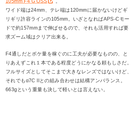
105mm F4 G OSS
。
ワイド端は24mm、テレ端は120mmに届かないけどギ
リギリ許容ラインの105mm。いざとなればAPS-Cモー
ドで約157mmまで伸ばせるので、それも活用すれば要
求ズーム域はクリア出来る。
F4通しだとボケ量を稼ぐのに工夫が必要なものの、と
りあえずこれ１本である程度どうにかなる頼もしさだ。
フルサイズとしてそこまで大きなレンズではないけど、
それでもα7C IIとの組み合わせは結構アンバランス。
663gという重量も決して軽いとは言えない。