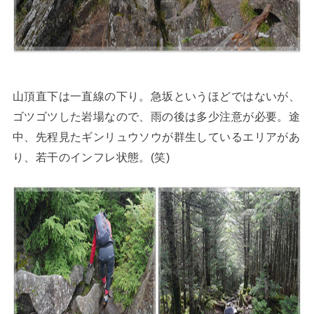
山頂直下は一直線の下り。急坂というほどではないが、
ゴツゴツした岩場なので、雨の後は多少注意が必要。途
中、先程見たギンリュウソウが群生しているエリアがあ
り、若干のインフレ状態。(笑)