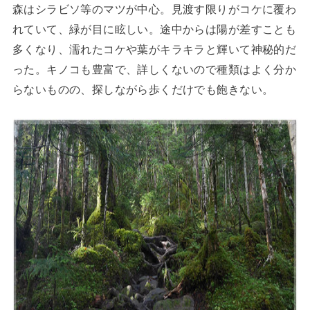
森はシラビソ等のマツが中心。見渡す限りがコケに覆わ
れていて、緑が目に眩しい。途中からは陽が差すことも
多くなり、濡れたコケや葉がキラキラと輝いて神秘的だ
った。キノコも豊富で、詳しくないので種類はよく分か
らないものの、探しながら歩くだけでも飽きない。