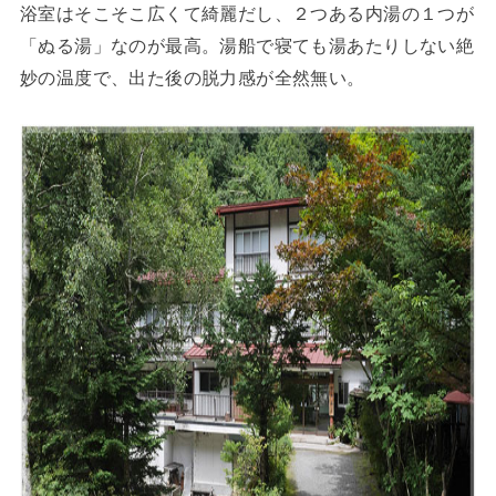
浴室はそこそこ広くて綺麗だし、２つある内湯の１つが
「ぬる湯」なのが最高。湯船で寝ても湯あたりしない絶
妙の温度で、出た後の脱力感が全然無い。