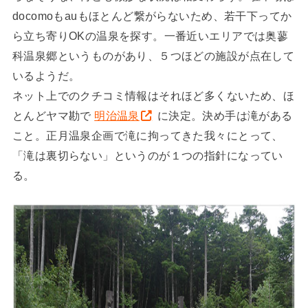
docomoもauもほとんど繋がらないため、若干下ってか
ら立ち寄りOKの温泉を探す。一番近いエリアでは奥蓼
科温泉郷というものがあり、５つほどの施設が点在して
いるようだ。
ネット上でのクチコミ情報はそれほど多くないため、ほ
とんどヤマ勘で
明治温泉
に決定。決め手は滝がある
こと。正月温泉企画で滝に拘ってきた我々にとって、
「滝は裏切らない」というのが１つの指針になってい
る。