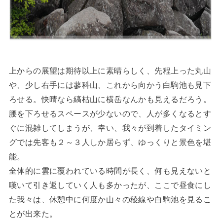
上からの展望は期待以上に素晴らしく、先程上った丸山
や、少し右手には蓼科山、これから向かう白駒池も見下
ろせる。快晴なら縞枯山に横岳なんかも見えるだろう。
腰を下ろせるスペースが少ないので、人が多くなるとす
ぐに混雑してしまうが、幸い、我々が到着したタイミン
グでは先客も２～３人しか居らず、ゆっくりと景色を堪
能。
全体的に雲に覆われている時間が長く、何も見えないと
嘆いて引き返していく人も多かったが、ここで昼食にし
た我々は、休憩中に何度か山々の稜線や白駒池を見るこ
とが出来た。