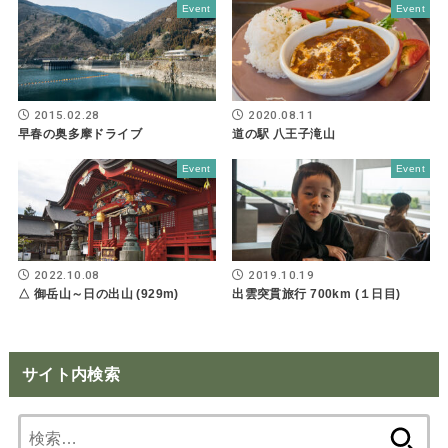
Event
Event
2015.02.28
2020.08.11
早春の奥多摩ドライブ
道の駅 八王子滝山
Event
Event
2022.10.08
2019.10.19
△ 御岳山～日の出山 (929m)
出雲突貫旅行 700km (１日目)
サイト内検索
検