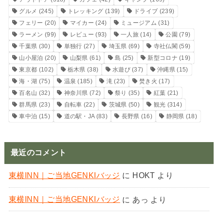
グルメ
(245)
トレッキング
(139)
ドライブ
(239)
フェリー
(20)
マイカー
(24)
ミュージアム
(31)
ラーメン
(99)
レビュー
(93)
一人旅
(14)
公園
(79)
千葉県
(30)
単独行
(27)
埼玉県
(69)
寺社仏閣
(59)
山小屋泊
(20)
山梨県
(61)
島
(25)
新型コロナ
(19)
東京都
(102)
栃木県
(38)
水遊び
(37)
沖縄県
(15)
海・湖
(75)
温泉
(185)
滝
(23)
焚き火
(17)
百名山
(32)
神奈川県
(72)
祭り
(35)
紅葉
(21)
群馬県
(23)
自転車
(22)
茨城県
(50)
観光
(314)
車中泊
(15)
道の駅・JA
(83)
長野県
(16)
静岡県
(18)
最近のコメント
東横INN｜ご当地GENKIバッジ
に
HOKT
より
東横INN｜ご当地GENKIバッジ
に
あっ
より