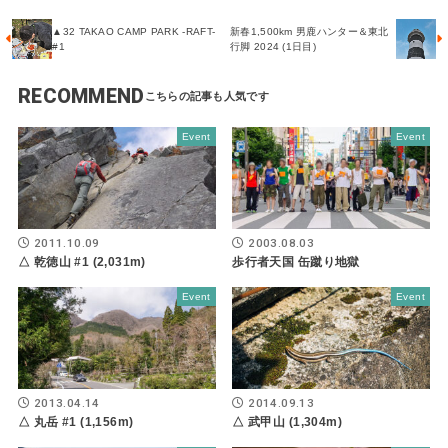
▲32 TAKAO CAMP PARK -RAFT-
新春1,500km 男鹿ハンター＆東北
#1
行脚 2024 (1日目)
RECOMMEND
Event
Event
2011.10.09
2003.08.03
△ 乾徳山 #1 (2,031m)
歩行者天国 缶蹴り地獄
Event
Event
2013.04.14
2014.09.13
△ 丸岳 #1 (1,156m)
△ 武甲山 (1,304m)