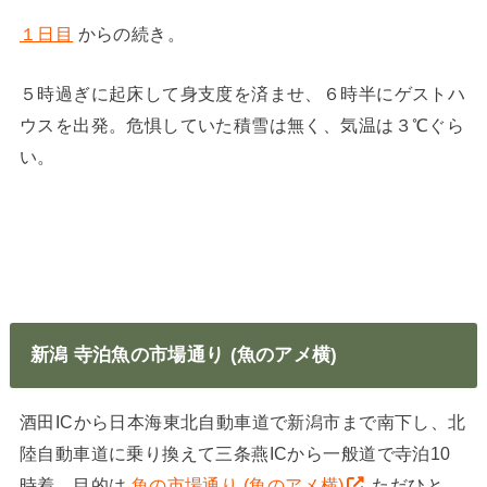
１日目
からの続き。
５時過ぎに起床して身支度を済ませ、６時半にゲストハ
ウスを出発。危惧していた積雪は無く、気温は３℃ぐら
い。
新潟 寺泊魚の市場通り (魚のアメ横)
酒田ICから日本海東北自動車道で新潟市まで南下し、北
陸自動車道に乗り換えて三条燕ICから一般道で寺泊10
時着。目的は
魚の市場通り (魚のアメ横)
ただひと