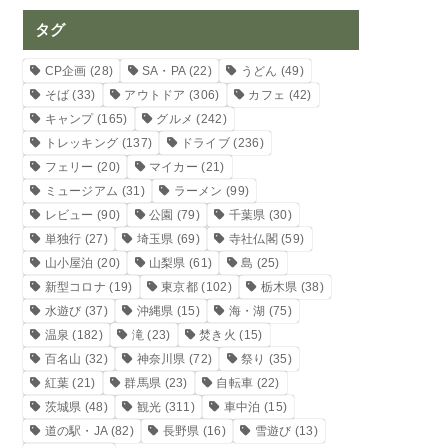
タグ
CP企画
(28)
SA・PA
(22)
うどん
(49)
そば
(33)
アウトドア
(306)
カフェ
(42)
キャンプ
(165)
グルメ
(242)
トレッキング
(137)
ドライブ
(236)
フェリー
(20)
マイカー
(21)
ミュージアム
(31)
ラーメン
(99)
レビュー
(90)
公園
(79)
千葉県
(30)
単独行
(27)
埼玉県
(69)
寺社仏閣
(59)
山小屋泊
(20)
山梨県
(61)
島
(25)
新型コロナ
(19)
東京都
(102)
栃木県
(38)
水遊び
(37)
沖縄県
(15)
海・湖
(75)
温泉
(182)
滝
(23)
焚き火
(15)
百名山
(32)
神奈川県
(72)
祭り
(35)
紅葉
(21)
群馬県
(23)
自転車
(22)
茨城県
(48)
観光
(311)
車中泊
(15)
道の駅・JA
(82)
長野県
(16)
雪遊び
(13)