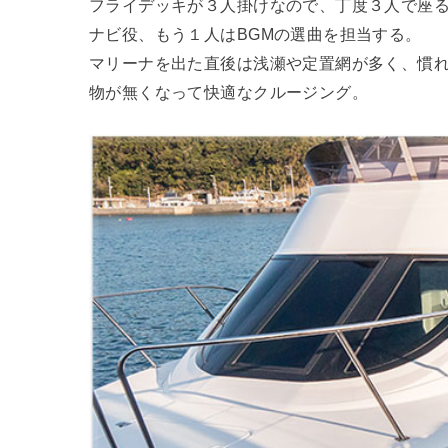
フライデッキが３人掛けなので、丁度３人で座るこ
ナビ役、もう１人はBGMの選曲を担当する。
マリーナを出た直後は浅瀬や定置網が多く、慣
物が無くなって快適なクルージング。