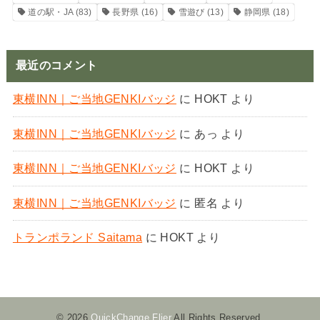
道の駅・JA
(83)
長野県
(16)
雪遊び
(13)
静岡県
(18)
最近のコメント
東横INN｜ご当地GENKIバッジ
に
HOKT
より
東横INN｜ご当地GENKIバッジ
に
あっ
より
東横INN｜ご当地GENKIバッジ
に
HOKT
より
東横INN｜ご当地GENKIバッジ
に
匿名
より
トランポランド Saitama
に
HOKT
より
© 2026
QuickChange Flier
All Rights Reserved.