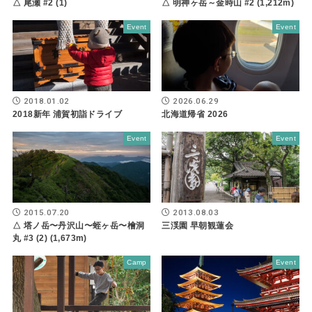
△ 尾瀬 #2 (1)
△ 明神ヶ岳～金時山 #2 (1,212m)
Event
Event
2018.01.02
2026.06.29
2018新年 浦賀初詣ドライブ
北海道帰省 2026
Event
Event
2015.07.20
2013.08.03
△ 塔ノ岳〜丹沢山〜蛭ヶ岳〜檜洞
三渓園 早朝観蓮会
丸 #3 (2) (1,673m)
Camp
Event