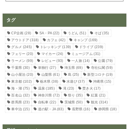
タグ
CP企画
(28)
SA・PA
(22)
うどん
(51)
そば
(35)
アウトドア
(318)
カフェ
(42)
キャンプ
(169)
グルメ
(245)
トレッキング
(139)
ドライブ
(239)
フェリー
(20)
マイカー
(24)
ミュージアム
(31)
ラーメン
(99)
レビュー
(93)
一人旅
(14)
公園
(79)
千葉県
(30)
単独行
(27)
埼玉県
(69)
寺社仏閣
(59)
山小屋泊
(20)
山梨県
(61)
島
(25)
新型コロナ
(19)
東京都
(102)
栃木県
(38)
水遊び
(37)
沖縄県
(15)
海・湖
(75)
温泉
(185)
滝
(23)
焚き火
(17)
百名山
(32)
神奈川県
(72)
祭り
(35)
紅葉
(21)
群馬県
(23)
自転車
(22)
茨城県
(50)
観光
(314)
車中泊
(15)
道の駅・JA
(83)
長野県
(16)
静岡県
(18)