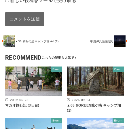
新しい投稿をメールで受け取る
▲36 和みの里キャンプ場 #4 (1)
甲府弾丸温泉巡り
RECOMMEND
Event
Camp
2012.06.23
2026.02.14
マカオ旅行記 (3日目)
▲63 &GREEN龍ケ崎 キャンプ場
(1)
Event
Event