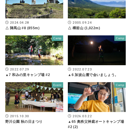
2024.04.28
2005.09.24
△ 陣馬山 #8 (855m)
△ 樽前山 (1,022m)
Camp
Camp
2022.07.29
2022.07.23
▲7 和みの里キャンプ場 #2
▲6 加波山麓で会いましょう。
Event
Camp
2015.10.30
2026.03.22
野川公園 秋の日まつり
▲65 奥秩父神庭オートキャンプ場
#2 (2)