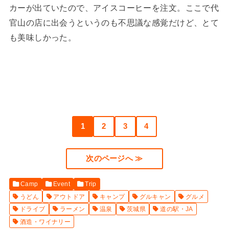
カーが出ていたので、アイスコーヒーを注文。ここで代
官山の店に出会うというのも不思議な感覚だけど、とて
も美味しかった。
1
2
3
4
次のページへ ≫
Camp
Event
Trip
うどん
アウトドア
キャンプ
グルキャン
グルメ
ドライブ
ラーメン
温泉
茨城県
道の駅・JA
酒造・ワイナリー