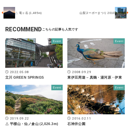
△ 竜ヶ岳 (1,485m)
山梨ヌーボーまつり 2010
RECOMMEND
Event
Event
2022.05.08
2008.09.29
立川 GREEN SPRINGS
東伊豆周遊 – 真鶴・湯河原・伊東
Event
Event
2019.09.22
2016.02.11
△ 平標山・仙ノ倉山 (2,026.3m)
石神井公園