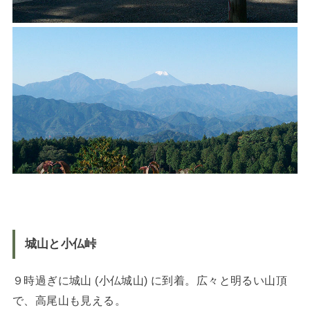
城山と小仏峠
９時過ぎに城山 (小仏城山) に到着。広々と明るい山頂
で、高尾山も見える。