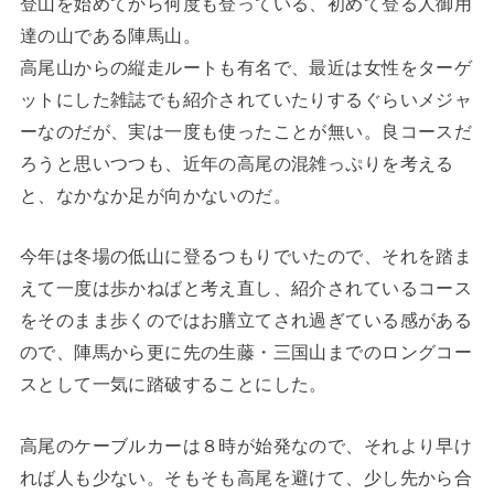
登山を始めてから何度も登っている、初めて登る人御用
達の山である陣馬山。
高尾山からの縦走ルートも有名で、最近は女性をターゲ
ットにした雑誌でも紹介されていたりするぐらいメジャ
ーなのだが、実は一度も使ったことが無い。良コースだ
ろうと思いつつも、近年の高尾の混雑っぷりを考える
と、なかなか足が向かないのだ。
今年は冬場の低山に登るつもりでいたので、それを踏ま
えて一度は歩かねばと考え直し、紹介されているコース
をそのまま歩くのではお膳立てされ過ぎている感がある
ので、陣馬から更に先の生藤・三国山までのロングコー
スとして一気に踏破することにした。
高尾のケーブルカーは８時が始発なので、それより早け
れば人も少ない。そもそも高尾を避けて、少し先から合