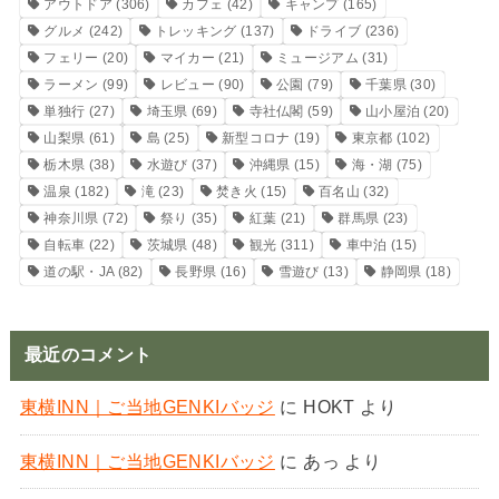
アウトドア
(306)
カフェ
(42)
キャンプ
(165)
グルメ
(242)
トレッキング
(137)
ドライブ
(236)
フェリー
(20)
マイカー
(21)
ミュージアム
(31)
ラーメン
(99)
レビュー
(90)
公園
(79)
千葉県
(30)
単独行
(27)
埼玉県
(69)
寺社仏閣
(59)
山小屋泊
(20)
山梨県
(61)
島
(25)
新型コロナ
(19)
東京都
(102)
栃木県
(38)
水遊び
(37)
沖縄県
(15)
海・湖
(75)
温泉
(182)
滝
(23)
焚き火
(15)
百名山
(32)
神奈川県
(72)
祭り
(35)
紅葉
(21)
群馬県
(23)
自転車
(22)
茨城県
(48)
観光
(311)
車中泊
(15)
道の駅・JA
(82)
長野県
(16)
雪遊び
(13)
静岡県
(18)
最近のコメント
東横INN｜ご当地GENKIバッジ
に
HOKT
より
東横INN｜ご当地GENKIバッジ
に
あっ
より