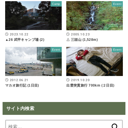
Camp
Event
2023.10.22
2005.10.23
▲26 武甲キャンプ場 (2)
△ 三頭山 (1,528m)
Event
Event
2012.06.21
2019.10.20
マカオ旅行記 (1日目)
出雲突貫旅行 700km (２日目)
サイト内検索
検