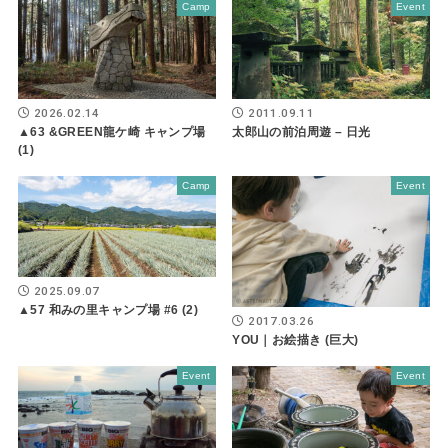
Camp
Event
2026.02.14
2011.09.11
▲63 &GREEN龍ケ崎 キャンプ場
太郎山の前泊周遊 – 日光
(1)
Camp
Event
2025.09.07
▲57 和みの里キャンプ場 #6 (2)
2017.03.26
YOU｜お絵描き (巨大)
Event
Event