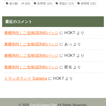
道の駅・JA
(83)
長野県
(16)
雪遊び
(13)
静岡県
(18)
最近のコメント
東横INN｜ご当地GENKIバッジ
に
HOKT
より
東横INN｜ご当地GENKIバッジ
に
あっ
より
東横INN｜ご当地GENKIバッジ
に
HOKT
より
東横INN｜ご当地GENKIバッジ
に
匿名
より
トランポランド Saitama
に
HOKT
より
© 2026
QuickChange Flier
All Rights Reserved.