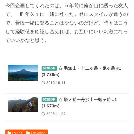
今回企画してくれたのは、５年前に俺が山に誘った友人
で、一昨年久々に一緒に登った。登山スタイルが違うの
で、普段一緒に登ることは少ないのだけど、時々はこう
して経験値を確認し合えれば、お互いにいい刺激になっ
ていいかなと思う。
△ 毛無山・十二ヶ岳・鬼ヶ岳 #1
関連記事
(1,738m)
2010.10.11
△ 塔ノ岳〜丹沢山〜蛭ヶ岳 #1
関連記事
(1,673m)
2008.11.02
Event
Trekking