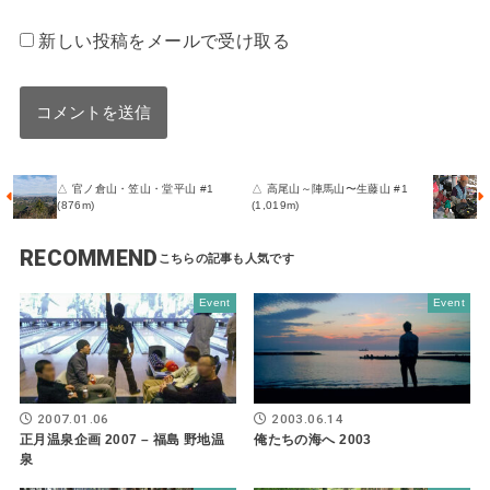
新しい投稿をメールで受け取る
△ 官ノ倉山・笠山・堂平山 #1
△ 高尾山～陣馬山〜生藤山 #1
(876m)
(1,019m)
RECOMMEND
Event
Event
2007.01.06
2003.06.14
正月温泉企画 2007 – 福島 野地温
俺たちの海へ 2003
泉