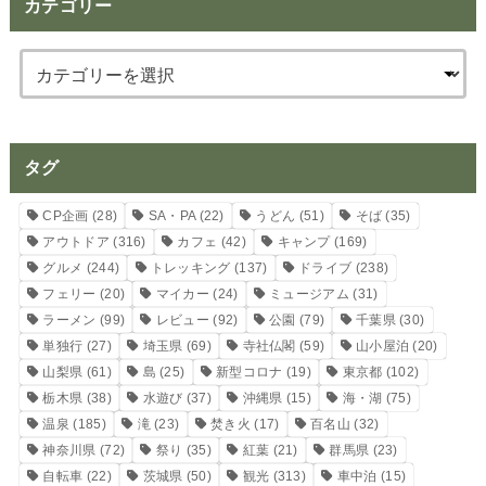
カテゴリー
タグ
CP企画
(28)
SA・PA
(22)
うどん
(51)
そば
(35)
アウトドア
(316)
カフェ
(42)
キャンプ
(169)
グルメ
(244)
トレッキング
(137)
ドライブ
(238)
フェリー
(20)
マイカー
(24)
ミュージアム
(31)
ラーメン
(99)
レビュー
(92)
公園
(79)
千葉県
(30)
単独行
(27)
埼玉県
(69)
寺社仏閣
(59)
山小屋泊
(20)
山梨県
(61)
島
(25)
新型コロナ
(19)
東京都
(102)
栃木県
(38)
水遊び
(37)
沖縄県
(15)
海・湖
(75)
温泉
(185)
滝
(23)
焚き火
(17)
百名山
(32)
神奈川県
(72)
祭り
(35)
紅葉
(21)
群馬県
(23)
自転車
(22)
茨城県
(50)
観光
(313)
車中泊
(15)