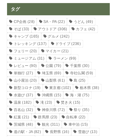
タグ
CP企画
(28)
SA・PA
(22)
うどん
(49)
そば
(33)
アウトドア
(306)
カフェ
(42)
キャンプ
(165)
グルメ
(242)
トレッキング
(137)
ドライブ
(236)
フェリー
(20)
マイカー
(21)
ミュージアム
(31)
ラーメン
(99)
レビュー
(90)
公園
(79)
千葉県
(30)
単独行
(27)
埼玉県
(69)
寺社仏閣
(59)
山小屋泊
(20)
山梨県
(61)
島
(25)
新型コロナ
(19)
東京都
(102)
栃木県
(38)
水遊び
(37)
沖縄県
(15)
海・湖
(75)
温泉
(182)
滝
(23)
焚き火
(15)
百名山
(32)
神奈川県
(72)
祭り
(35)
紅葉
(21)
群馬県
(23)
自転車
(22)
茨城県
(48)
観光
(311)
車中泊
(15)
道の駅・JA
(82)
長野県
(16)
雪遊び
(13)