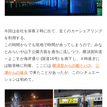
今回は会社を深夜２時に出て、近くのカーシェアリング
を利用する。
この時間からでも現地で時間が余ってしまうので、みな
とみらいや山下公園方面を適当に流しつつ、横須賀街道
～よこすか海岸通り (国道16号) を南下し、４時過ぎに
は観音崎に到着。ここには
横須賀からの船とバス
、
三
浦からの徒歩
で来たことがあったが、このシチュエー
ションは初めて。