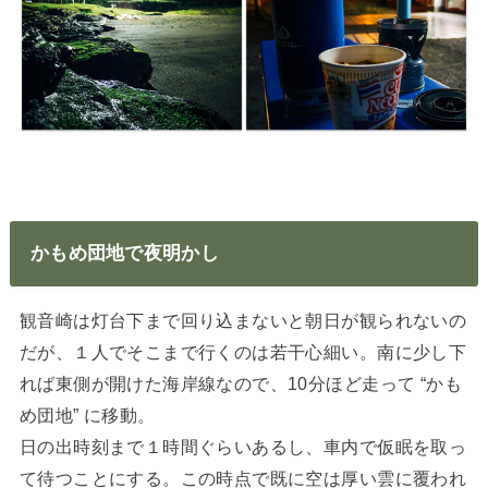
かもめ団地で夜明かし
観音崎は灯台下まで回り込まないと朝日が観られないの
だが、１人でそこまで行くのは若干心細い。南に少し下
れば東側が開けた海岸線なので、10分ほど走って “かも
め団地” に移動。
日の出時刻まで１時間ぐらいあるし、車内で仮眠を取っ
て待つことにする。この時点で既に空は厚い雲に覆われ