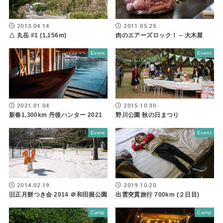
2013.04.14
2011.05.25
△ 丸岳 #1 (1,156m)
肉のエアーズロック！ – 大木屋
Event
Event
2021.01.04
2015.10.30
新春1,300km 丹後ハンター 2021
野川公園 秋の日まつり
Event
Event
2014.02.19
2019.10.20
旧正月餅つき会 2014 ＠和田掘公園
出雲突貫旅行 700km (２日目)
Camp
Camp