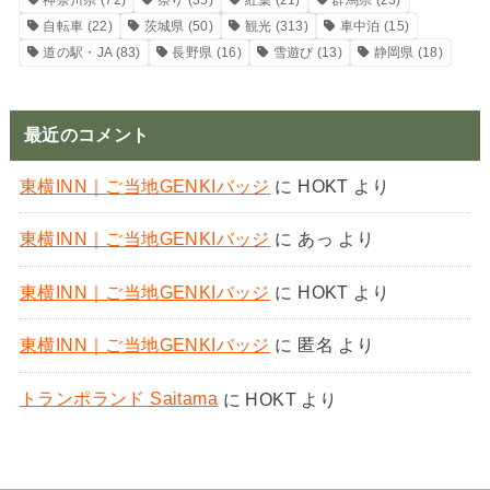
神奈川県
(72)
祭り
(35)
紅葉
(21)
群馬県
(23)
自転車
(22)
茨城県
(50)
観光
(313)
車中泊
(15)
道の駅・JA
(83)
長野県
(16)
雪遊び
(13)
静岡県
(18)
最近のコメント
東横INN｜ご当地GENKIバッジ
に
HOKT
より
東横INN｜ご当地GENKIバッジ
に
あっ
より
東横INN｜ご当地GENKIバッジ
に
HOKT
より
東横INN｜ご当地GENKIバッジ
に
匿名
より
トランポランド Saitama
に
HOKT
より