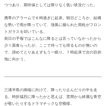
つつあり、期待値としては限りなく低い状況だった。
携帯のアラームで６時過ぎに起床。朝日どころか、結構
な勢いで雨が降っていて、強風に煽られた雨粒がフロン
トガラスを叩いている。
前日の予報ではこんなに降るとは言っていなかったから
少々面食らったが、ここで待っても得るものが無いの
で、諦めてとりあえずもう一眠り。７時起床で次の目的
地に向かう。
三浦半島の南端に向けて、降ったり止んだりの中を走
る。時折猛烈に降ったかと思えば、雲間から綺麗な青空
が覗いたりするドラマチックな空模様。